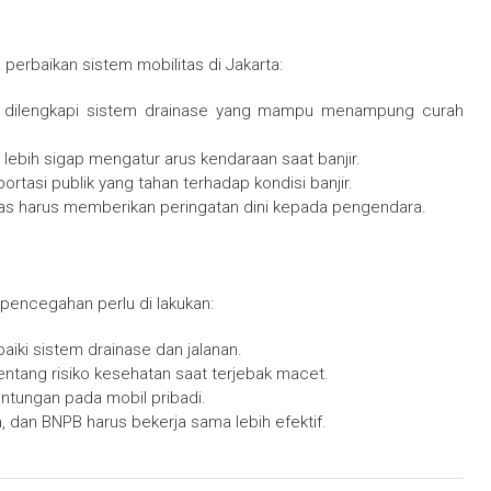
a perbaikan sistem mobilitas di Jakarta:
dilengkapi sistem drainase yang mampu menampung curah
us lebih sigap mengatur arus kendaraan saat banjir.
ortasi publik yang tahan terhadap kondisi banjir.
lintas harus memberikan peringatan dini kepada pengendara.
 pencegahan perlu di lakukan:
aiki sistem drainase dan jalanan.
entang risiko kesehatan saat terjebak macet.
antungan pada mobil pribadi.
an, dan BNPB harus bekerja sama lebih efektif.