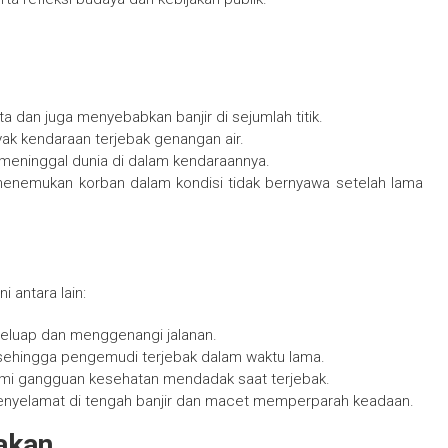
a dan juga menyebabkan banjir di sejumlah titik.
nyak kendaraan terjebak genangan air.
meninggal dunia di dalam kendaraannya.
 menemukan korban dalam kondisi tidak bernyawa setelah lama
i antara lain:
 meluap dan menggenangi jalanan.
sehingga pengemudi terjebak dalam waktu lama.
ami gangguan kesehatan mendadak saat terjebak.
 penyelamat di tengah banjir dan macet memperparah keadaan.
akan