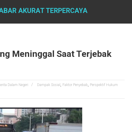
 KABAR AKURAT TERPERCAYA
ng Meninggal Saat Terjebak
,
,
erita Dalam Negeri
Dampak Sosial
Faktor Penyebab
Perspektif Hukum