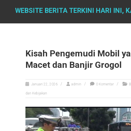
Skip
to
WEBSITE BERITA TERKINI HARI INI,
content
Kisah Pengemudi Mobil ya
Macet dan Banjir Grogol
Januari 22, 2026
admin
0 Komentar
B
dan Kebijakan