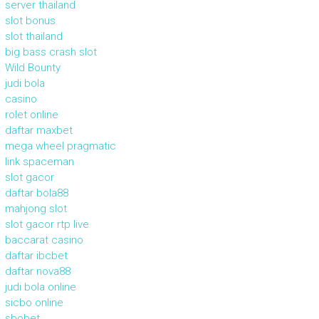
server thailand
slot bonus
slot thailand
big bass crash slot
Wild Bounty
judi bola
casino
rolet online
daftar maxbet
mega wheel pragmatic
link spaceman
slot gacor
daftar bola88
mahjong slot
slot gacor rtp live
baccarat casino
daftar ibcbet
daftar nova88
judi bola online
sicbo online
sbobet