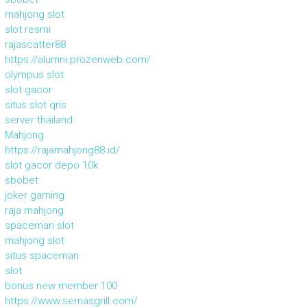
mahjong slot
slot resmi
rajascatter88
https://alumni.prozenweb.com/
olympus slot
slot gacor
situs slot qris
server thailand
Mahjong
https://rajamahjong88.id/
slot gacor depo 10k
sbobet
joker gaming
raja mahjong
spaceman slot
mahjong slot
situs spaceman
slot
bonus new member 100
https://www.sernasgrill.com/