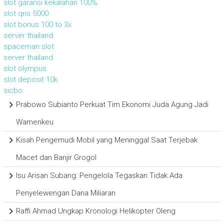
slot garansi kekalahan 100%
slot qris 5000
slot bonus 100 to 3x
server thailand
spaceman slot
server thailand
slot olympus
slot deposit 10k
sicbo
Prabowo Subianto Perkuat Tim Ekonomi Juda Agung Jadi
Wamenkeu
Kisah Pengemudi Mobil yang Meninggal Saat Terjebak
Macet dan Banjir Grogol
Isu Arisan Subang: Pengelola Tegaskan Tidak Ada
Penyelewengan Dana Miliaran
Raffi Ahmad Ungkap Kronologi Helikopter Oleng