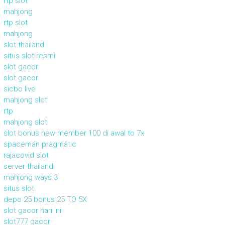
rtp slot
mahjong
rtp slot
mahjong
slot thailand
situs slot resmi
slot gacor
slot gacor
sicbo live
mahjong slot
rtp
mahjong slot
slot bonus new member 100 di awal to 7x
spaceman pragmatic
rajacovid slot
server thailand
mahjong ways 3
situs slot
depo 25 bonus 25 TO 5X
slot gacor hari ini
slot777 gacor