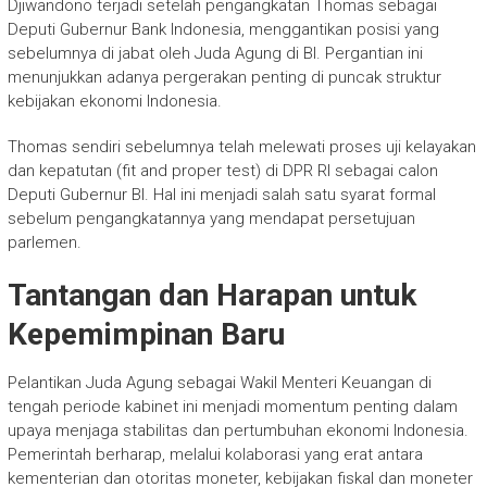
Djiwandono terjadi setelah pengangkatan Thomas sebagai
Deputi Gubernur Bank Indonesia, menggantikan posisi yang
sebelumnya di jabat oleh Juda Agung di BI. Pergantian ini
menunjukkan adanya pergerakan penting di puncak struktur
kebijakan ekonomi Indonesia.
Thomas sendiri sebelumnya telah melewati proses uji kelayakan
dan kepatutan (fit and proper test) di DPR RI sebagai calon
Deputi Gubernur BI. Hal ini menjadi salah satu syarat formal
sebelum pengangkatannya yang mendapat persetujuan
parlemen.
Tantangan dan Harapan untuk
Kepemimpinan Baru
Pelantikan Juda Agung sebagai Wakil Menteri Keuangan di
tengah periode kabinet ini menjadi momentum penting dalam
upaya menjaga stabilitas dan pertumbuhan ekonomi Indonesia.
Pemerintah berharap, melalui kolaborasi yang erat antara
kementerian dan otoritas moneter, kebijakan fiskal dan moneter