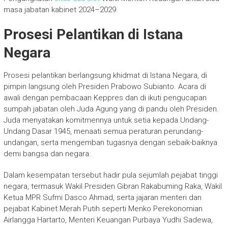
masa jabatan kabinet 2024–2029.
Prosesi Pelantikan di Istana
Negara
Prosesi pelantikan berlangsung khidmat di Istana Negara, di
pimpin langsung oleh Presiden Prabowo Subianto. Acara di
awali dengan pembacaan Keppres dan di ikuti pengucapan
sumpah jabatan oleh Juda Agung yang di pandu oleh Presiden.
Juda menyatakan komitmennya untuk setia kepada Undang-
Undang Dasar 1945, menaati semua peraturan perundang-
undangan, serta mengemban tugasnya dengan sebaik-baiknya
demi bangsa dan negara.
Dalam kesempatan tersebut hadir pula sejumlah pejabat tinggi
negara, termasuk Wakil Presiden Gibran Rakabuming Raka, Wakil
Ketua MPR Sufmi Dasco Ahmad, serta jajaran menteri dan
pejabat Kabinet Merah Putih seperti Menko Perekonomian
Airlangga Hartarto, Menteri Keuangan Purbaya Yudhi Sadewa,