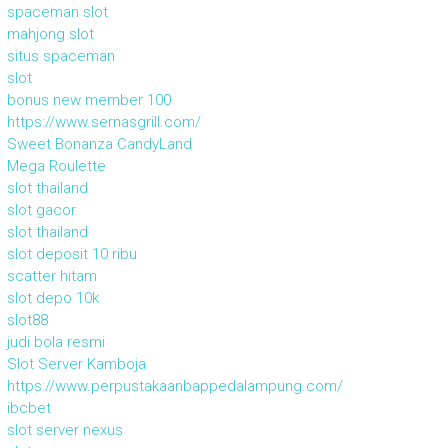
spaceman slot
mahjong slot
situs spaceman
slot
bonus new member 100
https://www.sernasgrill.com/
Sweet Bonanza CandyLand
Mega Roulette
slot thailand
slot gacor
slot thailand
slot deposit 10 ribu
scatter hitam
slot depo 10k
slot88
judi bola resmi
Slot Server Kamboja
https://www.perpustakaanbappedalampung.com/
ibcbet
slot server nexus