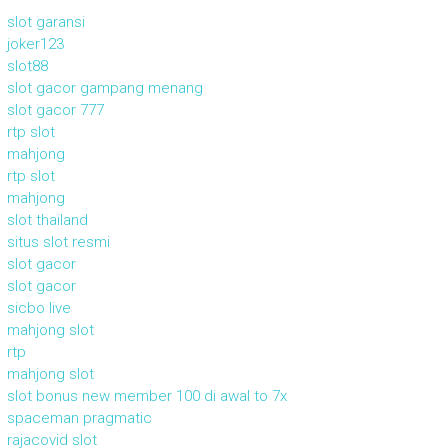
slot garansi
joker123
slot88
slot gacor gampang menang
slot gacor 777
rtp slot
mahjong
rtp slot
mahjong
slot thailand
situs slot resmi
slot gacor
slot gacor
sicbo live
mahjong slot
rtp
mahjong slot
slot bonus new member 100 di awal to 7x
spaceman pragmatic
rajacovid slot