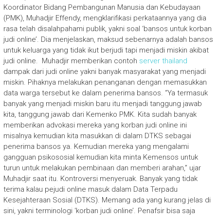
Koordinator Bidang Pembangunan Manusia dan Kebudayaan
(PMK), Muhadjir Effendy, mengklarifikasi perkataannya yang dia
rasa telah disalahpahami publik, yakni soal ‘bansos untuk korban
judi online’. Dia menjelaskan, maksud sebenarnya adalah bansos
untuk keluarga yang tidak ikut berjudi tapi menjadi miskin akibat
judi online. Muhadjir memberikan contoh
server thailand
dampak dari judi online yakni banyak masyarakat yang menjadi
miskin. Pihaknya melakukan penanganan dengan memasukkan
data warga tersebut ke dalam penerima bansos. “Ya termasuk
banyak yang menjadi miskin baru itu menjadi tanggung jawab
kita, tanggung jawab dari Kemenko PMK. Kita sudah banyak
memberikan advokasi mereka yang korban judi online ini
misalnya kemudian kita masukkan di dalam DTKS sebagai
penerima bansos ya. Kemudian mereka yang mengalami
gangguan psikososial kemudian kita minta Kemensos untuk
turun untuk melakukan pembinaan dan memberi arahan,” ujar
Muhadjir saat itu. Kontroversi menyeruak. Banyak yang tidak
terima kalau pejudi online masuk dalam Data Terpadu
Kesejahteraan Sosial (DTKS). Memang ada yang kurang jelas di
sini, yakni terminologi ‘korban judi online’. Penafsir bisa saja