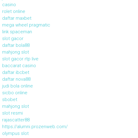
casino
rolet online
daftar maxbet
mega wheel pragmatic
link spaceman
slot gacor
daftar bola88
mahjong slot
slot gacor rtp live
baccarat casino
daftar ibcbet
daftar nova88
judi bola online
sicbo online
sbobet
mahjong slot
slot resmi
rajascatter88
https://alumni.prozenweb.com/
olympus slot