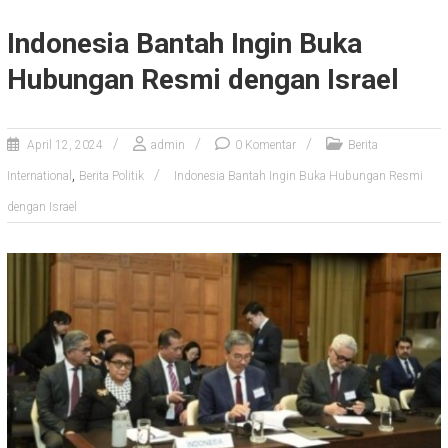
e
Indonesia Bantah Ingin Buka
n
t
Hubungan Resmi dengan Israel
April 12, 2024
admin
0 Komentar
Berita
,
International
Berita Politik
Indonesia Bantah Ingin Buka Hubungan Resmi
dengan Israel