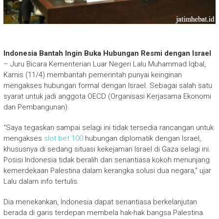
Indonesia Bantah Ingin Buka Hubungan Resmi dengan Israel
– Juru Bicara Kementerian Luar Negeri Lalu Muhammad Iqbal,
Kamis (11/4) membantah pemerintah punyai keinginan
mengakses hubungan formal dengan Israel. Sebagai salah satu
syarat untuk jadi anggota OECD (Organisasi Kerjasama Ekonomi
dan Pembangunan).
“Saya tegaskan sampai selagi ini tidak tersedia rancangan untuk
mengakses
slot bet 100
hubungan diplomatik dengan Israel,
khususnya di sedang situasi kekejaman Israel di Gaza selagi ini.
Posisi Indonesia tidak beralih dan senantiasa kokoh menunjang
kemerdekaan Palestina dalam kerangka solusi dua negara,” ujar
Lalu dalam info tertulis.
Dia menekankan, Indonesia dapat senantiasa berkelanjutan
berada di garis terdepan membela hak-hak bangsa Palestina.