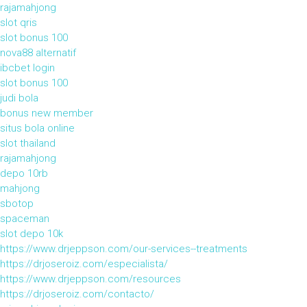
rajamahjong
slot qris
slot bonus 100
nova88 alternatif
ibcbet login
slot bonus 100
judi bola
bonus new member
situs bola online
slot thailand
rajamahjong
depo 10rb
mahjong
sbotop
spaceman
slot depo 10k
https://www.drjeppson.com/our-services--treatments
https://drjoseroiz.com/especialista/
https://www.drjeppson.com/resources
https://drjoseroiz.com/contacto/