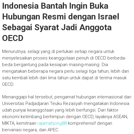
Indonesia Bantah Ingin Buka
Hubungan Resmi dengan Israel
Sebagai Syarat Jadi Anggota
OECD
Menurutnya, selagi yang di perlukan setiap negara untuk
menyelesaikan proses keanggotaan penuh di OECD berbeda-
beda bergantung pada kesiapan masing-masing. Dia
mengatakan beberapa negara perlu selagi tiga tahun, lebih dari
satu kembali lebih dari lima tahun untuk dapat di terima masuk
OECD.
Menanggapi hal tersebut, pengamat hubungan internasional dari
Universitas Padjadjaran Teuku Rezasyah mengatakan Indonesia
udah punyai keanggotaan yang lebih berfungsi. Dari faktor
ekonomi ketimbang berhimpun dengan OECD, layaknya ASEAN,
MIKTA, kemitraan
rajamahjong88
komprehensif dengan
bervariasi negara, dan APEC.