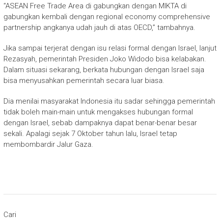
“ASEAN Free Trade Area di gabungkan dengan MIKTA di
gabungkan kembali dengan regional economy comprehensive
partnership angkanya udah jauh di atas OECD,” tambahnya.
Jika sampai terjerat dengan isu relasi formal dengan Israel, lanjut
Rezasyah, pemerintah Presiden Joko Widodo bisa kelabakan.
Dalam situasi sekarang, berkata hubungan dengan Israel saja
bisa menyusahkan pemerintah secara luar biasa.
Dia menilai masyarakat Indonesia itu sadar sehingga pemerintah
tidak boleh main-main untuk mengakses hubungan formal
dengan Israel, sebab dampaknya dapat benar-benar besar
sekali. Apalagi sejak 7 Oktober tahun lalu, Israel tetap
membombardir Jalur Gaza.
Cari