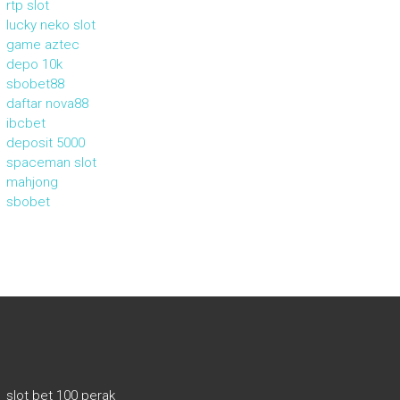
rtp slot
lucky neko slot
game aztec
depo 10k
sbobet88
daftar nova88
ibcbet
deposit 5000
spaceman slot
mahjong
sbobet
slot bet 100 perak