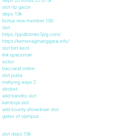
depo 25 bonus 25 to 5x
slot rtp gacor
depo 10k
bonus new member 100
slot
https://ppdbsmkn7plg.com/
https://kemenagmanggarai.info/
slot bet kecil
link spaceman
sicbo
baccarat online
slot pulsa
mahjong ways 2
sbobet
wild bandito slot
kamboja slot
wild bounty showdown slot
gates of olympus
slot depo 10k