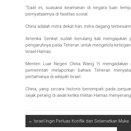
“Saat ini, suasana keamanan di negara tuan temp
pernyataannya di fasilitas sosial.
China adalah mitra dekat Iran, mitra dagang terbesa
Amerika Serikat sudah berulang kali mengajukan
pengaruhnya pada Teheran untuk mengelola ketegangan
Israel-Hamas.
Menteri Luar Negeri China Wang Yi mengadakan ob
pemerintah melaporkan bahwa Teheran menyatak
pertamanya di wilayah Israel.
China, yang secara historis bersimpati pada perju
sejak perang di awali ketika militan Hamas menyerang
←
Israel Ingin Perluas Konflik dan Selamatkan Muka