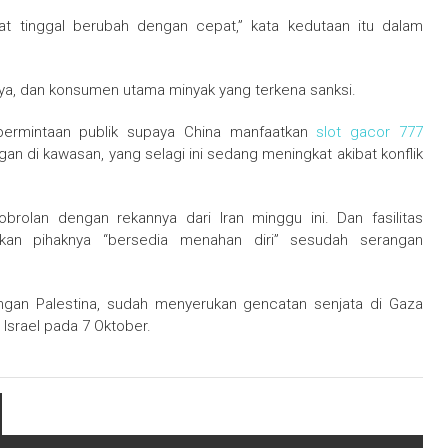
at tinggal berubah dengan cepat,” kata kedutaan itu dalam
rnya, dan konsumen utama minyak yang terkena sanksi.
 permintaan publik supaya China manfaatkan
slot gacor 777
 di kawasan, yang selagi ini sedang meningkat akibat konflik
rolan dengan rekannya dari Iran minggu ini. Dan fasilitas
an pihaknya “bersedia menahan diri” sesudah serangan
angan Palestina, sudah menyerukan gencatan senjata di Gaza
 Israel pada 7 Oktober.