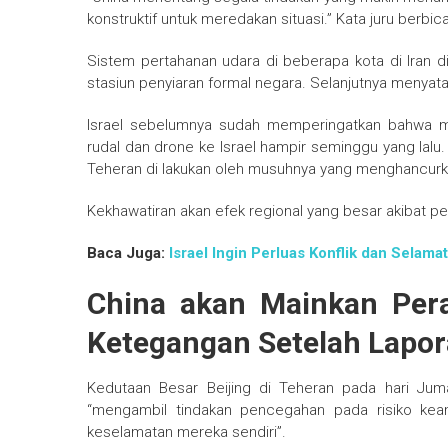
konstruktif untuk meredakan situasi.” Kata juru berbic
Sistem pertahanan udara di beberapa kota di Iran di 
stasiun penyiaran formal negara. Selanjutnya menyata
Israel sebelumnya sudah memperingatkan bahwa 
rudal dan drone ke Israel hampir seminggu yang la
Teheran di lakukan oleh musuhnya yang menghancurkan
Kekhawatiran akan efek regional yang besar akibat p
Baca Juga:
Israel Ingin Perluas Konflik dan Selam
China akan Mainkan Pera
Ketegangan Setelah Lapor
Kedutaan Besar Beijing di Teheran pada hari Ju
“mengambil tindakan pencegahan pada risiko ke
keselamatan mereka sendiri”.