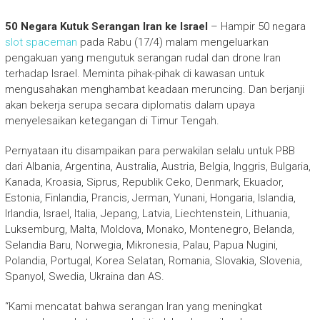
50 Negara Kutuk Serangan Iran ke Israel
– Hampir 50 negara
slot spaceman
pada Rabu (17/4) malam mengeluarkan
pengakuan yang mengutuk serangan rudal dan drone Iran
terhadap Israel. Meminta pihak-pihak di kawasan untuk
mengusahakan menghambat keadaan meruncing. Dan berjanji
akan bekerja serupa secara diplomatis dalam upaya
menyelesaikan ketegangan di Timur Tengah.
Pernyataan itu disampaikan para perwakilan selalu untuk PBB
dari Albania, Argentina, Australia, Austria, Belgia, Inggris, Bulgaria,
Kanada, Kroasia, Siprus, Republik Ceko, Denmark, Ekuador,
Estonia, Finlandia, Prancis, Jerman, Yunani, Hongaria, Islandia,
Irlandia, Israel, Italia, Jepang, Latvia, Liechtenstein, Lithuania,
Luksemburg, Malta, Moldova, Monako, Montenegro, Belanda,
Selandia Baru, Norwegia, Mikronesia, Palau, Papua Nugini,
Polandia, Portugal, Korea Selatan, Romania, Slovakia, Slovenia,
Spanyol, Swedia, Ukraina dan AS.
“Kami mencatat bahwa serangan Iran yang meningkat