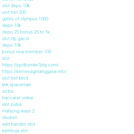
slot depo 10k
slot bet 200
gates of olympus 1000
depo 10k
depo 25 bonus 25 to 5x
slot rtp gacor
depo 10k
bonus new member 100
slot
https://ppdbsmkn7plg.com/
https://kemenagmanggarai.info/
slot bet kecil
link spaceman
sicbo
baccarat online
slot pulsa
mahjong ways 2
sbobet
wild bandito slot
kamboja slot