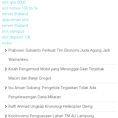
slot qris 5000
slot bonus 100 to 3x
server thailand
spaceman slot
server thailand
slot olympus
slot deposit 10k
sicbo
Prabowo Subianto Perkuat Tim Ekonomi Juda Agung Jadi
Wamenkeu
Kisah Pengemudi Mobil yang Meninggal Saat Terjebak
Macet dan Banjir Grogol
Isu Arisan Subang: Pengelola Tegaskan Tidak Ada
Penyelewengan Dana Miliaran
Raffi Ahmad Ungkap Kronologi Helikopter Oleng
Kontroversi Penguasaan Lahan TNI AU Lampung