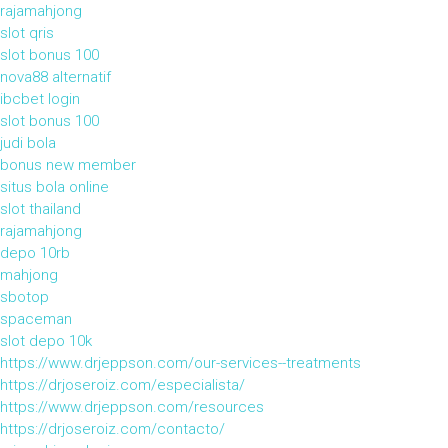
rajamahjong
slot qris
slot bonus 100
nova88 alternatif
ibcbet login
slot bonus 100
judi bola
bonus new member
situs bola online
slot thailand
rajamahjong
depo 10rb
mahjong
sbotop
spaceman
slot depo 10k
https://www.drjeppson.com/our-services--treatments
https://drjoseroiz.com/especialista/
https://www.drjeppson.com/resources
https://drjoseroiz.com/contacto/