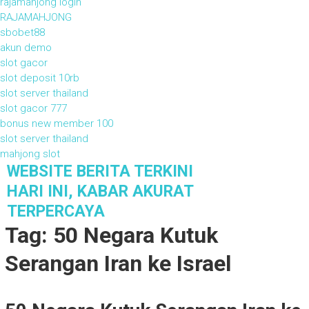
rajamahjong login
RAJAMAHJONG
sbobet88
akun demo
slot gacor
slot deposit 10rb
slot server thailand
slot gacor 777
bonus new member 100
slot server thailand
mahjong slot
S
WEBSITE BERITA TERKINI
k
HARI INI, KABAR AKURAT
i
TERPERCAYA
p
Tag: 50 Negara Kutuk
t
o
Serangan Iran ke Israel
c
o
n
t