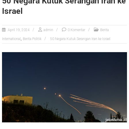
50 Negara Kutuk Serangan Iran ke
e
Israel
n
t
April 19, 2024
admin
0 Komentar
Berita
,
International
Berita Politik
50 Negara Kutuk Serangan Iran ke Israel