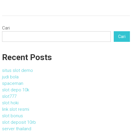
Cari
Cari
Recent Posts
situs slot demo
judi bola
spaceman
slot depo 10k
slot777
slot hoki
link slot resmi
slot bonus
slot deposit 10rb
server thailand