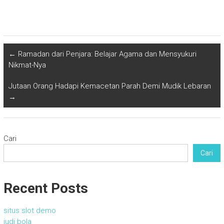
←
Ramadan dari Penjara: Belajar Agama dan Mensyukuri
Nikmat-Nya
Jutaan Orang Hadapi Kemacetan Parah Demi Mudik Lebaran
→
Cari
Cari
Recent Posts
situs slot demo
judi bola