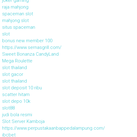
joker gaming
raja mahjong
spaceman slot
mahjong slot
situs spaceman
slot
bonus new member 100
https://www.sernasgrill.com/
Sweet Bonanza CandyLand
Mega Roulette
slot thailand
slot gacor
slot thailand
slot deposit 10 ribu
scatter hitam
slot depo 10k
slot88
judi bola resmi
Slot Server Kamboja
https://www.perpustakaanbappedalampung.com/
ibcbet