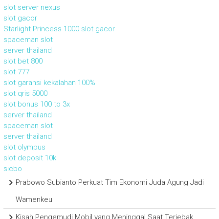
slot server nexus
slot gacor
Starlight Princess 1000
slot gacor
spaceman slot
server thailand
slot bet 800
slot 777
slot garansi kekalahan 100%
slot qris 5000
slot bonus 100 to 3x
server thailand
spaceman slot
server thailand
slot olympus
slot deposit 10k
sicbo
Prabowo Subianto Perkuat Tim Ekonomi Juda Agung Jadi
Wamenkeu
Kisah Pengemudi Mobil yang Meninggal Saat Terjebak