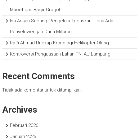
Macet dan Banjir Grogol
Isu Arisan Subang: Pengelola Tegaskan Tidak Ada
Penyelewengan Dana Miliaran
Raffi Ahmad Ungkap Kronologi Helikopter Oleng
Kontroversi Penguasaan Lahan TNI AU Lampung
Recent Comments
Tidak ada komentar untuk ditampilkan.
Archives
Februari 2026
Januari 2026