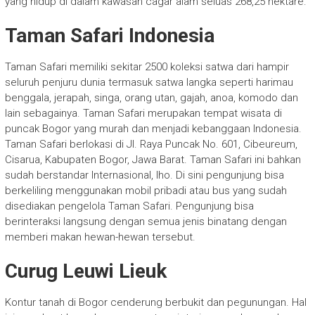
yang hidup di dalam kawasan cagar alam seluas 268,25 hektare.
Taman Safari Indonesia
Taman Safari memiliki sekitar 2500 koleksi satwa dari hampir
seluruh penjuru dunia termasuk satwa langka seperti harimau
benggala, jerapah, singa, orang utan, gajah, anoa, komodo dan
lain sebagainya. Taman Safari merupakan tempat wisata di
puncak Bogor yang murah dan menjadi kebanggaan Indonesia.
Taman Safari berlokasi di Jl. Raya Puncak No. 601, Cibeureum,
Cisarua, Kabupaten Bogor, Jawa Barat. Taman Safari ini bahkan
sudah berstandar Internasional, lho. Di sini pengunjung bisa
berkeliling menggunakan mobil pribadi atau bus yang sudah
disediakan pengelola Taman Safari. Pengunjung bisa
berinteraksi langsung dengan semua jenis binatang dengan
memberi makan hewan-hewan tersebut.
Curug Leuwi Lieuk
Kontur tanah di Bogor cenderung berbukit dan pegunungan. Hal