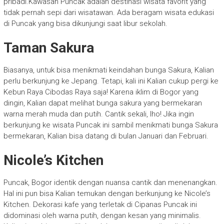
pribadi.Kawasan Puncak adalah destinasi wisata favorit yang
tidak pernah sepi dari wisatawan. Ada beragam wisata edukasi
di Puncak yang bisa dikunjungi saat libur sekolah.
Taman Sakura
Biasanya, untuk bisa menikmati keindahan bunga Sakura, Kalian
perlu berkunjung ke Jepang. Tetapi, kali ini Kalian cukup pergi ke
Kebun Raya Cibodas Raya saja! Karena iklim di Bogor yang
dingin, Kalian dapat melihat bunga sakura yang bermekaran
warna merah muda dan putih. Cantik sekali, lho! Jika ingin
berkunjung ke wisata Puncak ini sambil menikmati bunga Sakura
bermekaran, Kalian bisa datang di bulan Januari dan Februari.
Nicole’s Kitchen
Puncak, Bogor identik dengan nuansa cantik dan menenangkan.
Hal ini pun bisa Kalian temukan dengan berkunjung ke Nicole’s
Kitchen. Dekorasi kafe yang terletak di Cipanas Puncak ini
didominasi oleh warna putih, dengan kesan yang minimalis.