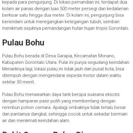
kepada para pengunjung. Di lokasi pemandian ini, terdapat dua
kolam air panas dengan luas 500 meter persegi dan kedalaman
berkisar satu hingga dua meter. Di kolam ini, pengunjung bisa
berendam untuk meregangkan ketegangan tubuh, sembari
menikmati sejuknya pemandangan hutan hujan tropis Gorontalo.
Pulau Bohu
Pulau Bohu berada di Desa Garapia, Kecamatan Monano,
Kabupaten Gorontalo Utara. Pulai ini punya segudang keindahan.
Menariknya lagi, lokasi pulau ini tidak jauh dari pusat kota, bisa
ditempuh dengan mengendarai sepeda motor dalam waktu
sekitar 30 menit.
Pulau Bohu menawarkan daya tarik berupa suasana eksotis
dengan hamparan pasir putih yang membentang dengan
rerimbun pohon cemara. Apalagi ombaknya tidak terlalu besar
dan pantainya dangkal, sehingga cocok untuk sekadar bermain
air dan menikmati keindahan alam.