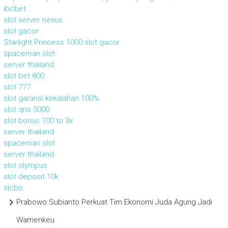
ibcbet
slot server nexus
slot gacor
Starlight Princess 1000
slot gacor
spaceman slot
server thailand
slot bet 800
slot 777
slot garansi kekalahan 100%
slot qris 5000
slot bonus 100 to 3x
server thailand
spaceman slot
server thailand
slot olympus
slot deposit 10k
sicbo
Prabowo Subianto Perkuat Tim Ekonomi Juda Agung Jadi
Wamenkeu