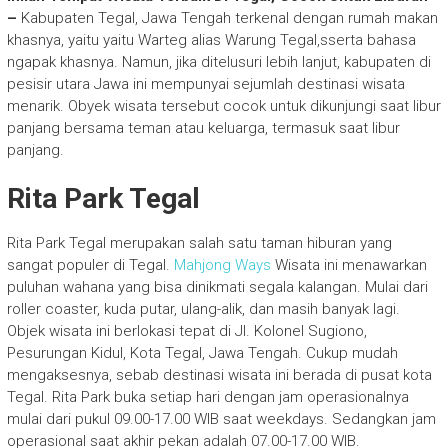
–
Kabupaten Tegal, Jawa Tengah terkenal dengan rumah makan
khasnya, yaitu yaitu Warteg alias Warung Tegal,sserta bahasa
ngapak khasnya. Namun, jika ditelusuri lebih lanjut, kabupaten di
pesisir utara Jawa ini mempunyai sejumlah destinasi wisata
menarik. Obyek wisata tersebut cocok untuk dikunjungi saat libur
panjang bersama teman atau keluarga, termasuk saat libur
panjang.
Rita Park Tegal
Rita Park Tegal merupakan salah satu taman hiburan yang
sangat populer di Tegal.
Mahjong Ways
Wisata ini menawarkan
puluhan wahana yang bisa dinikmati segala kalangan. Mulai dari
roller coaster, kuda putar, ulang-alik, dan masih banyak lagi.
Objek wisata ini berlokasi tepat di Jl. Kolonel Sugiono,
Pesurungan Kidul, Kota Tegal, Jawa Tengah. Cukup mudah
mengaksesnya, sebab destinasi wisata ini berada di pusat kota
Tegal. Rita Park buka setiap hari dengan jam operasionalnya
mulai dari pukul 09.00-17.00 WIB saat weekdays. Sedangkan jam
operasional saat akhir pekan adalah 07.00-17.00 WIB.