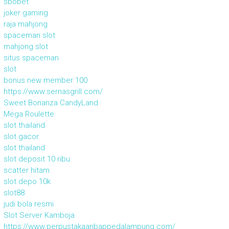
sbobet
joker gaming
raja mahjong
spaceman slot
mahjong slot
situs spaceman
slot
bonus new member 100
https://www.sernasgrill.com/
Sweet Bonanza CandyLand
Mega Roulette
slot thailand
slot gacor
slot thailand
slot deposit 10 ribu
scatter hitam
slot depo 10k
slot88
judi bola resmi
Slot Server Kamboja
https://www.perpustakaanbappedalampung.com/