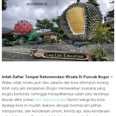
Inilah Daftar Tempat Rekomendasi Wisata Di Puncak Bogor –
Walau tidak terlalu jauh dari Jakarta dan bisa ditempuh kurang
lebih satu jam perjalanan, Bogor menawarkan suasana yang
begitu berbeda, sehingga menjadikannya salah satu destinasi
liburan akhir pekan
slot deposit pulsa
favorit warga ibu kota.
Apalagi kota ini mudah diakses dengan bermacam pilihan
transportasi, dari kendaraan umum, kereta api, atau kendaraan