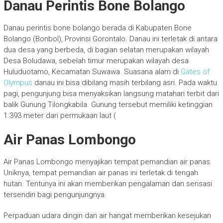
Danau Perintis Bone Bolango
Danau perintis bone bolango berada di Kabupaten Bone
Bolango (Bonbol), Provinsi Gorontalo. Danau ini terletak di antara
dua desa yang berbeda, di bagian selatan merupakan wilayah
Desa Boludawa, sebelah timur merupakan wilayah desa
Huluduotamo, Kecamatan Suwawa. Suasana alam di
Gates of
Olympus
danau ini bisa dibilang masih terbilang asri. Pada waktu
pagi, pengunjung bisa menyaksikan langsung matahari terbit dari
balik Gunung Tilongkabila. Gunung tersebut memiliki ketinggian
1.393 meter dari permukaan laut (
Air Panas Lombongo
Air Panas Lombongo menyajikan tempat pemandian air panas.
Uniknya, tempat pemandian air panas ini terletak di tengah
hutan. Tentunya ini akan memberikan pengalaman dan sensasi
tersendiri bagi pengunjungnya.
Perpaduan udara dingin dan air hangat memberikan kesejukan