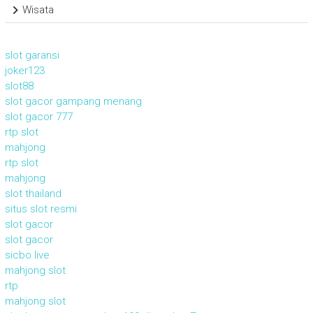
Wisata
slot garansi
joker123
slot88
slot gacor gampang menang
slot gacor 777
rtp slot
mahjong
rtp slot
mahjong
slot thailand
situs slot resmi
slot gacor
slot gacor
sicbo live
mahjong slot
rtp
mahjong slot