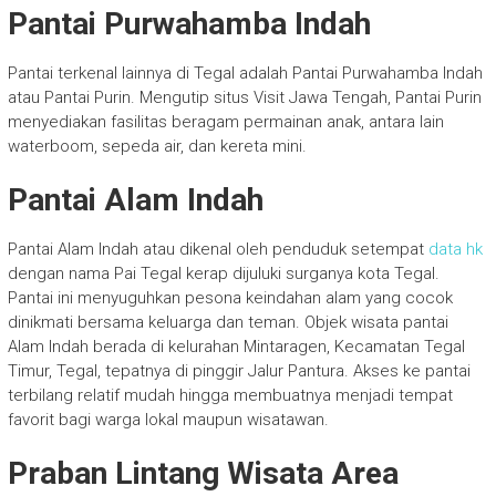
Pantai Purwahamba Indah
Pantai terkenal lainnya di Tegal adalah Pantai Purwahamba Indah
atau Pantai Purin. Mengutip situs Visit Jawa Tengah, Pantai Purin
menyediakan fasilitas beragam permainan anak, antara lain
waterboom, sepeda air, dan kereta mini.
Pantai Alam Indah
Pantai Alam Indah atau dikenal oleh penduduk setempat
data hk
dengan nama Pai Tegal kerap dijuluki surganya kota Tegal.
Pantai ini menyuguhkan pesona keindahan alam yang cocok
dinikmati bersama keluarga dan teman. Objek wisata pantai
Alam Indah berada di kelurahan Mintaragen, Kecamatan Tegal
Timur, Tegal, tepatnya di pinggir Jalur Pantura. Akses ke pantai
terbilang relatif mudah hingga membuatnya menjadi tempat
favorit bagi warga lokal maupun wisatawan.
Praban Lintang Wisata Area