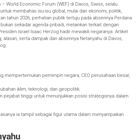
s
– World Economic Forum (WEF) di Davos, Swiss, selalu
tuk membahas isu-isu global, mulai dari ekonomi, politik,
an tahun 2026, perhatian publik tertuju pada absennya Perdana
i bukan sekadar agenda pribadi, melainkan terkait dengan
residen Israel Isaac Herzog hadir mewakili negaranya. Artikel
g, alasan, serta dampak dari absennya Netanyahu di Davos,
zog.
yang mempertemukan pemimpin negara, CEO perusahaan besar,
ahan iklim, teknologi, dan geopolitik.
kan pejabat tinggi untuk menunjukkan posisi strategisnya dalam
biasanya ia tampil sebagai figur utama dalam menyampaikan
nyahu