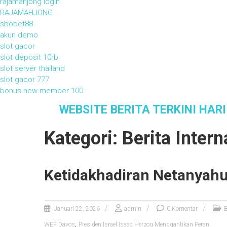
rajamahjong login
RAJAMAHJONG
sbobet88
akun demo
slot gacor
slot deposit 10rb
slot server thailand
slot gacor 777
bonus new member 100
S
WEBSITE BERITA TERKINI HAR
k
i
Kategori: Berita Intern
p
t
o
c
Ketidakhadiran Netanyah
o
n
t
Januari 22, 2026
admin
0 Komentar
B
e
n
,
WEF Davos
Presiden Israel Isaac Herzog Menggantikan Peran