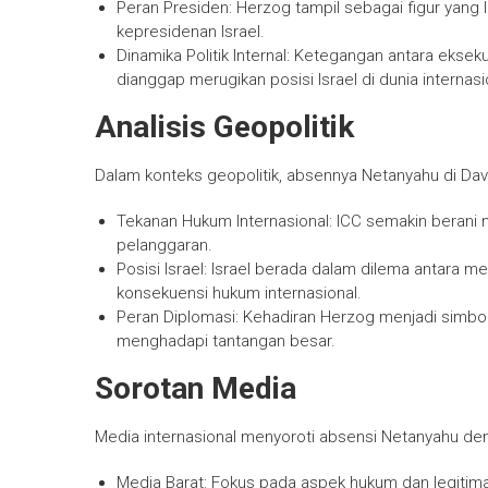
Peran Presiden: Herzog tampil sebagai figur yang l
kepresidenan Israel.
Dinamika Politik Internal: Ketegangan antara ekseku
dianggap merugikan posisi Israel di dunia internasi
Analisis Geopolitik
Dalam konteks geopolitik, absennya Netanyahu di D
Tekanan Hukum Internasional: ICC semakin beran
pelanggaran.
Posisi Israel: Israel berada dalam dilema antara 
konsekuensi hukum internasional.
Peran Diplomasi: Kehadiran Herzog menjadi simbol
menghadapi tantangan besar.
Sorotan Media
Media internasional menyoroti absensi Netanyahu de
Media Barat: Fokus pada aspek hukum dan legitima