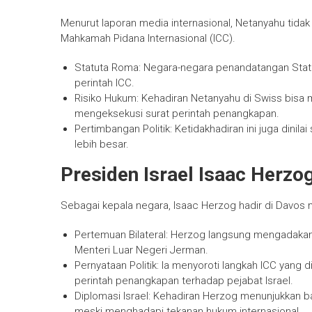
Menurut laporan media internasional, Netanyahu tida
Mahkamah Pidana Internasional (ICC).
Statuta Roma: Negara-negara penandatangan Statut
perintah ICC.
Risiko Hukum: Kehadiran Netanyahu di Swiss bisa 
mengeksekusi surat perintah penangkapan.
Pertimbangan Politik: Ketidakhadiran ini juga dinil
lebih besar.
Presiden Israel Isaac Herz
Sebagai kepala negara, Isaac Herzog hadir di Davos
Pertemuan Bilateral: Herzog langsung mengadaka
Menteri Luar Negeri Jerman.
Pernyataan Politik: Ia menyoroti langkah ICC yang
perintah penangkapan terhadap pejabat Israel.
Diplomasi Israel: Kehadiran Herzog menunjukkan ba
meski menghadapi tekanan hukum internasional.