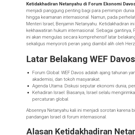
Ketidakhadiran Netanyahu di Forum Ekonomi Davo
menjadi panggung penting bagi para pemimpin dunia un
hingga keamanan internasional. Namun, pada perhelat
Menteri Israel, Benjamin Netanyahu. Ketidakhadiran in
kekhawatiran hukum internasional. Sebagai gantinya, P
ini akan mengulas secara komprehensif latar belakan
sekaligus menyoroti peran yang diambil alih oleh Her
Latar Belakang WEF Davos
Forum Global: WEF Davos adalah ajang tahunan 
akademisi, dan tokoh masyarakat.
Agenda Utama: Diskusi seputar ekonomi dunia, perub
Kehadiran Israel: Biasanya, Israel selalu mengirim
percaturan global.
Absennya Netanyahu kali ini menjadi sorotan karena 
pandangan Israel di forum internasional.
Alasan Ketidakhadiran Neta