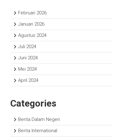
Februari 2026
Januari 2026
Agustus 2024
Juli 2024
Juni 2024
Mei 2024
April 2024
Categories
Berita Dalam Negeri
Berita International