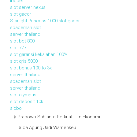
ibcbet
slot server nexus
slot gacor
Starlight Princess 1000
slot gacor
spaceman slot
server thailand
slot bet 800
slot 777
slot garansi kekalahan 100%
slot qris 5000
slot bonus 100 to 3x
server thailand
spaceman slot
server thailand
slot olympus
slot deposit 10k
sicbo
Prabowo Subianto Perkuat Tim Ekonomi
Juda Agung Jadi Wamenkeu