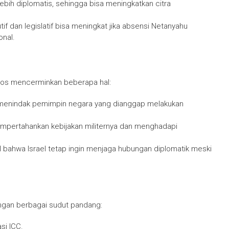
ebih diplomatis, sehingga bisa meningkatkan citra
tif dan legislatif bisa meningkat jika absensi Netanyahu
onal.
avos mencerminkan beberapa hal:
i menindak pemimpin negara yang dianggap melakukan
mempertahankan kebijakan militernya dan menghadapi
 bahwa Israel tetap ingin menjaga hubungan diplomatik meski
ngan berbagai sudut pandang:
si ICC.