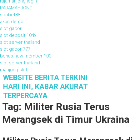
rajamahjong login
RAJAMAHJONG
sbobet88
akun demo
slot gacor
slot deposit 10rb
slot server thailand
slot gacor 777
bonus new member 100
slot server thailand
mahjong slot
S
WEBSITE BERITA TERKINI
k
HARI INI, KABAR AKURAT
i
TERPERCAYA
p
Tag: Militer Rusia Terus
t
o
Merangsek di Timur Ukraina
c
o
n
t