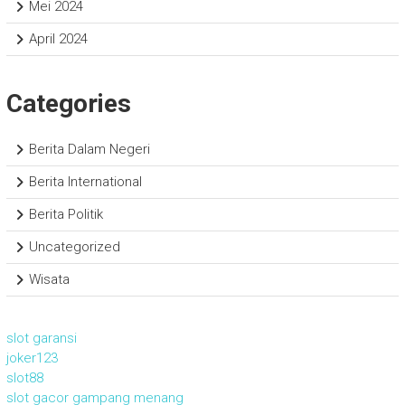
Mei 2024
April 2024
Categories
Berita Dalam Negeri
Berita International
Berita Politik
Uncategorized
Wisata
slot garansi
joker123
slot88
slot gacor gampang menang