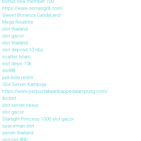
bonus new member 100
https://www.sernasgrill.com/
Sweet Bonanza CandyLand
Mega Roulette
slot thailand
slot gacor
slot thailand
slot deposit 10 ribu
scatter hitam
slot depo 10k
slot88
judi bola resmi
Slot Server Kamboja
https://www.perpustakaanbappedalampung.com/
ibcbet
slot server nexus
slot gacor
Starlight Princess 1000
slot gacor
spaceman slot
server thailand
slot bet 800