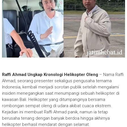
Raffi Ahmad Ungkap Kronologi Helikopter Oleng
– Nama Raffi
Ahmad, seorang presenter sekaligus pengusaha ternama
Indonesia, kembali menjadi sorotan publik setelah mengalami
insiden menegangkan saat menumpangi sebuah helikopter di
kawasan Bali. Helikopter yang ditumpanginya bersama
rombongan sempat oleng di udara akibat cuaca ekstrem.
Kejadian ini membuat Raffi Ahmad panik, namun ia tetap
berusaha tenang dengan banyak berdoa hingga akhirnya
helikopter berhasil mendarat dengan selamat.