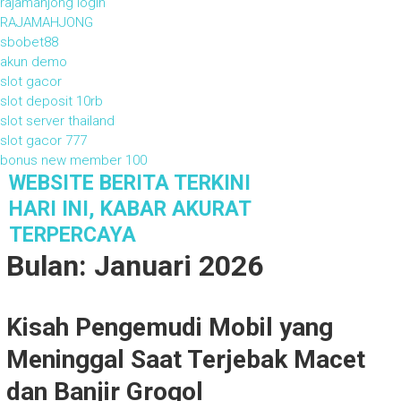
rajamahjong login
RAJAMAHJONG
sbobet88
akun demo
slot gacor
slot deposit 10rb
slot server thailand
slot gacor 777
bonus new member 100
S
WEBSITE BERITA TERKINI
k
HARI INI, KABAR AKURAT
i
TERPERCAYA
p
Bulan: Januari 2026
t
o
c
o
Kisah Pengemudi Mobil yang
n
Meninggal Saat Terjebak Macet
t
e
dan Banjir Grogol
n