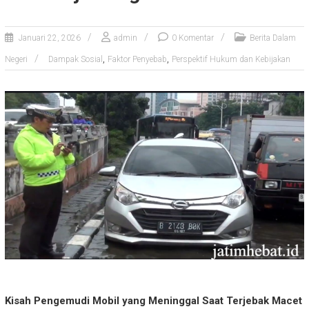
t
Januari 22, 2026
admin
0 Komentar
Berita Dalam
,
,
Negeri
Dampak Sosial
Faktor Penyebab
Perspektif Hukum dan Kebijakan
Kisah Pengemudi Mobil yang Meninggal Saat Terjebak Macet