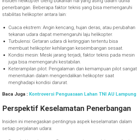
Insiden helikopter oleng bukanlah hal yang asing dalam dunia
penerbangan. Beberapa faktor teknis yang bisa memengaruhi
stabilitas helikopter antara lain:
Cuaca ekstrem: Angin kencang, hujan deras, atau perubahan
tekanan udara dapat memengaruhi laju helikopter.
Turbulensi: Getaran udara di ketinggian tertentu bisa
membuat helikopter kehilangan keseimbangan sesaat.
Kondisi mesin: Meski jarang terjadi, faktor teknis pada mesin
juga bisa memengaruhi kestabilan.
Keterampilan pilot: Pengalaman dan kemampuan pilot sangat
menentukan dalam mengendalikan helikopter saat
menghadapi kondisi darurat.
Baca Juga :
Kontroversi Penguasaan Lahan TNI AU Lampung
Perspektif Keselamatan Penerbangan
Insiden ini menegaskan pentingnya aspek keselamatan dalam
setiap perjalanan udara: