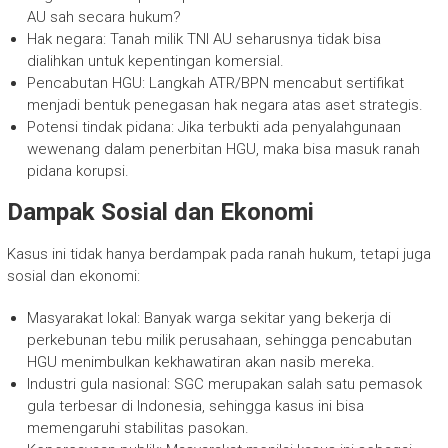
AU sah secara hukum?
Hak negara: Tanah milik TNI AU seharusnya tidak bisa
dialihkan untuk kepentingan komersial.
Pencabutan HGU: Langkah ATR/BPN mencabut sertifikat
menjadi bentuk penegasan hak negara atas aset strategis.
Potensi tindak pidana: Jika terbukti ada penyalahgunaan
wewenang dalam penerbitan HGU, maka bisa masuk ranah
pidana korupsi.
Dampak Sosial dan Ekonomi
Kasus ini tidak hanya berdampak pada ranah hukum, tetapi juga
sosial dan ekonomi:
Masyarakat lokal: Banyak warga sekitar yang bekerja di
perkebunan tebu milik perusahaan, sehingga pencabutan
HGU menimbulkan kekhawatiran akan nasib mereka.
Industri gula nasional: SGC merupakan salah satu pemasok
gula terbesar di Indonesia, sehingga kasus ini bisa
memengaruhi stabilitas pasokan.