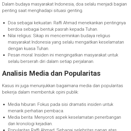
Dalam budaya masyarakat Indonesia, doa selalu menjadi bagian
penting saat menghadapi situasi genting.
Doa sebagai kekuatan: Raffi Ahmad menekankan pentingnya
berdoa sebagai bentuk pasrah kepada Tuhan.
Nilai religius: Sikap ini mencerminkan budaya religius
masyarakat Indonesia yang selalu mengaitkan keselamatan
dengan kuasa Tuhan.
Pesan moral: Insiden ini mengingatkan masyarakat untuk
selalu berserah diri dalam setiap perjalanan.
Analisis Media dan Popularitas
Kasus ini juga menunjukkan bagaimana media dan popularitas
bekerja dalam membentuk opini publik:
Media hiburan: Fokus pada sisi dramatis insiden untuk
menarik perhatian pembaca.
Media berita: Menyoroti aspek keselamatan penerbangan
dan kronologi kejadian.
Popularitas Raffi Ahmad: Sebagai selebritas papan atas,