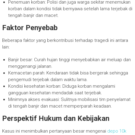
Penemuan korban: Polisi dan juga warga sekitar menemukan
korban dalam kondisi tidak bernyawa setelah lama terjebak di
tengah banjir dan macet.
Faktor Penyebab
Beberapa faktor yang berkontribusi terhadap tragedi ini antara
lain:
Banjir besar: Curah hujan tinggi menyebabkan air meluap dan
menggenangi jalanan.
Kemacetan parah: Kendaraan tidak bisa bergerak sehingga
pengemudi terjebak dalam waktu lama.
Kondisi kesehatan korban: Diduga korban mengalami
gangguan kesehatan mendadak saat terjebak.
Minimnya akses evakuasi: Sulitnya mobilisasi tim penyelamat
di tengah banjir dan macet memperparah keadaan.
Perspektif Hukum dan Kebijakan
Kasus ini menimbulkan pertanyaan besar mengenai
depo 10k