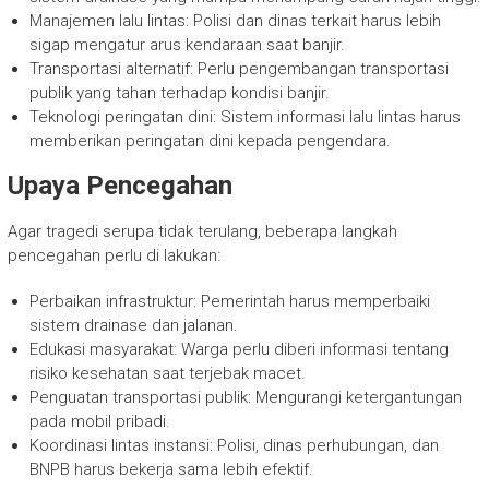
Manajemen lalu lintas: Polisi dan dinas terkait harus lebih
sigap mengatur arus kendaraan saat banjir.
Transportasi alternatif: Perlu pengembangan transportasi
publik yang tahan terhadap kondisi banjir.
Teknologi peringatan dini: Sistem informasi lalu lintas harus
memberikan peringatan dini kepada pengendara.
Upaya Pencegahan
Agar tragedi serupa tidak terulang, beberapa langkah
pencegahan perlu di lakukan:
Perbaikan infrastruktur: Pemerintah harus memperbaiki
sistem drainase dan jalanan.
Edukasi masyarakat: Warga perlu diberi informasi tentang
risiko kesehatan saat terjebak macet.
Penguatan transportasi publik: Mengurangi ketergantungan
pada mobil pribadi.
Koordinasi lintas instansi: Polisi, dinas perhubungan, dan
BNPB harus bekerja sama lebih efektif.