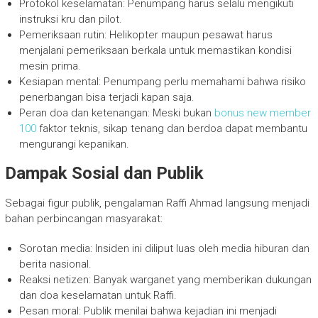
Protokol keselamatan: Penumpang harus selalu mengikuti
instruksi kru dan pilot.
Pemeriksaan rutin: Helikopter maupun pesawat harus
menjalani pemeriksaan berkala untuk memastikan kondisi
mesin prima.
Kesiapan mental: Penumpang perlu memahami bahwa risiko
penerbangan bisa terjadi kapan saja.
Peran doa dan ketenangan: Meski bukan
bonus new member
100
faktor teknis, sikap tenang dan berdoa dapat membantu
mengurangi kepanikan.
Dampak Sosial dan Publik
Sebagai figur publik, pengalaman Raffi Ahmad langsung menjadi
bahan perbincangan masyarakat:
Sorotan media: Insiden ini diliput luas oleh media hiburan dan
berita nasional.
Reaksi netizen: Banyak warganet yang memberikan dukungan
dan doa keselamatan untuk Raffi.
Pesan moral: Publik menilai bahwa kejadian ini menjadi