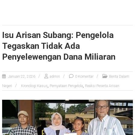
Isu Arisan Subang: Pengelola
Tegaskan Tidak Ada
Penyelewengan Dana Miliaran
Januari 22, 2026
admin
0 Komentar
Berita Dalam
,
,
Negeri
Kronologi Kasus
Pernyataan Pengelola
Reaksi Peserta Arisan