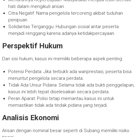
hati dalam mengikuti arisan.
Citra Negatif: Nama pengelola tercoreng akibat tuduhan
penipuan.
Solidaritas Terganggu: Hubungan sosial antar peserta
menjadi renggang karena adanya ketidakpercayaan.
Perspektif Hukum
Dari sisi hukum, kasus ini memiliki beberapa aspek penting:
Potensi Perdata: Jika terbukti ada wanprestasi, peserta bisa
menuntut pengelola secara perdata.
Tidak Ada Unsur Pidana: Selama tidak ada bukti penggelapan,
kasus ini lebih tepat diselesaikan secara perdata.
Peran Aparat: Polisi tetap memantau kasus ini untuk
memastikan tidak ada tindak pidana yang terjadi.
Analisis Ekonomi
Arisan dengan nominal besar seperti di Subang memiliki risiko