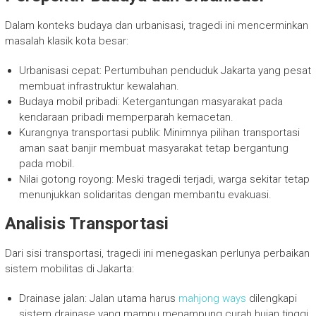
Dalam konteks budaya dan urbanisasi, tragedi ini mencerminkan
masalah klasik kota besar:
Urbanisasi cepat: Pertumbuhan penduduk Jakarta yang pesat
membuat infrastruktur kewalahan.
Budaya mobil pribadi: Ketergantungan masyarakat pada
kendaraan pribadi memperparah kemacetan.
Kurangnya transportasi publik: Minimnya pilihan transportasi
aman saat banjir membuat masyarakat tetap bergantung
pada mobil.
Nilai gotong royong: Meski tragedi terjadi, warga sekitar tetap
menunjukkan solidaritas dengan membantu evakuasi.
Analisis Transportasi
Dari sisi transportasi, tragedi ini menegaskan perlunya perbaikan
sistem mobilitas di Jakarta:
Drainase jalan: Jalan utama harus
mahjong ways
dilengkapi
sistem drainase yang mampu menampung curah hujan tinggi.