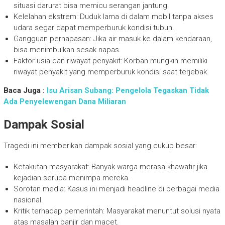
situasi darurat bisa memicu serangan jantung.
Kelelahan ekstrem: Duduk lama di dalam mobil tanpa akses
udara segar dapat memperburuk kondisi tubuh.
Gangguan pernapasan: Jika air masuk ke dalam kendaraan,
bisa menimbulkan sesak napas.
Faktor usia dan riwayat penyakit: Korban mungkin memiliki
riwayat penyakit yang memperburuk kondisi saat terjebak.
Baca Juga :
Isu Arisan Subang: Pengelola Tegaskan Tidak
Ada Penyelewengan Dana Miliaran
Dampak Sosial
Tragedi ini memberikan dampak sosial yang cukup besar:
Ketakutan masyarakat: Banyak warga merasa khawatir jika
kejadian serupa menimpa mereka.
Sorotan media: Kasus ini menjadi headline di berbagai media
nasional.
Kritik terhadap pemerintah: Masyarakat menuntut solusi nyata
atas masalah banjir dan macet.