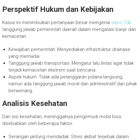
Perspektif Hukum dan Kebijakan
Kasus ini menimbulkan pertanyaan besar mengenai
depo 10k
tanggung jawab pemerintah daerah dalam mengatasi banjir dan
kemacetan.
Kewajiban pemerintah: Menyediakan infrastruktur drainase
yang memadai.
Tanggung jawab transportasi: Mengatur lalu lintas agar tidak
terjadi kemacetan ekstrem saat bencana.
Aspek hukum: Tidak ada pelanggaran pidana langsung,
namun ada tanggung jawab moral dan administratif dari pihak
berwenang.
Analisis Kesehatan
Dari sisi kesehatan, meninggalnya pengemudi mobil bisa
disebabkan oleh beberapa faktor:
Serangan jantung mendadak: Stres akibat terjebak dalam