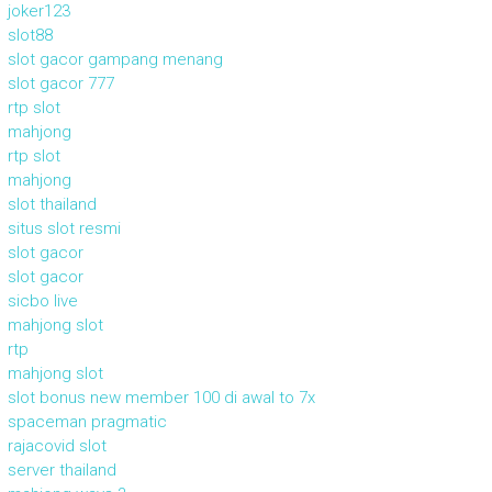
joker123
slot88
slot gacor gampang menang
slot gacor 777
rtp slot
mahjong
rtp slot
mahjong
slot thailand
situs slot resmi
slot gacor
slot gacor
sicbo live
mahjong slot
rtp
mahjong slot
slot bonus new member 100 di awal to 7x
spaceman pragmatic
rajacovid slot
server thailand