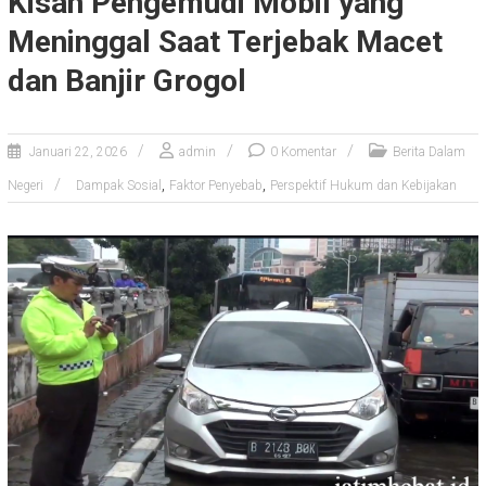
Kisah Pengemudi Mobil yang
e
Meninggal Saat Terjebak Macet
n
t
dan Banjir Grogol
Januari 22, 2026
admin
0 Komentar
Berita Dalam
,
,
Negeri
Dampak Sosial
Faktor Penyebab
Perspektif Hukum dan Kebijakan