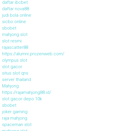
daftar ibcbet
daftar nova88
judi bola online
sicbo online
sbobet
mahjong slot
slot resmi
rajascatter88
https://alumni.prozenweb.com/
olympus slot
slot gacor
situs slot qris
server thailand
Mahjong
https://rajamahjong88.id/
slot gacor depo 10k
sbobet
joker gaming
raja mahjong
spaceman slot