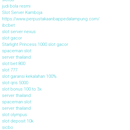
judi bola resmi
Slot Server Kamboja
https://www.perpustakaanbappedalampung.com/
ibcbet
slot server nexus
slot gacor
Starlight Princess 1000
slot gacor
spaceman slot
server thailand
slot bet 800
slot 777
slot garansi kekalahan 100%
slot qris 5000
slot bonus 100 to 3x
server thailand
spaceman slot
server thailand
slot olympus
slot deposit 10k
sicbo