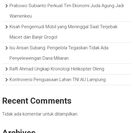
Prabowo Subianto Perkuat Tim Ekonomi Juda Agung Jadi
Wamenkeu
Kisah Pengemudi Mobil yang Meninggal Saat Terjebak
Macet dan Banjir Grogol
Isu Arisan Subang: Pengelola Tegaskan Tidak Ada
Penyelewengan Dana Miliaran
Raffi Ahmad Ungkap Kronologi Helikopter Oleng
Kontroversi Penguasaan Lahan TNI AU Lampung
Recent Comments
Tidak ada komentar untuk ditampilkan.
Archives