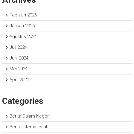
Februari 2026
Januari 2026
Agustus 2024
Juli 2024
Juni 2024
Mei 2024
April 2024
Categories
Berita Dalam Negeri
Berita International