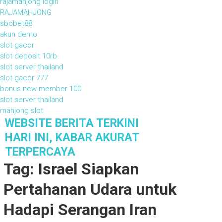
rajamahjong login
RAJAMAHJONG
sbobet88
akun demo
slot gacor
slot deposit 10rb
slot server thailand
slot gacor 777
bonus new member 100
slot server thailand
mahjong slot
S
WEBSITE BERITA TERKINI
k
HARI INI, KABAR AKURAT
i
TERPERCAYA
p
Tag: Israel Siapkan
t
o
Pertahanan Udara untuk
c
o
Hadapi Serangan Iran
n
t